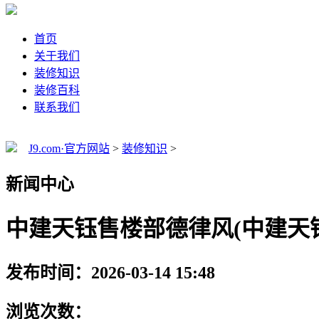
首页
关于我们
装修知识
装修百科
联系我们
J9.com·官方网站
>
装修知识
>
新闻中心
中建天钰售楼部德律风(中建天钰
发布时间：2026-03-14 15:48
浏览次数：