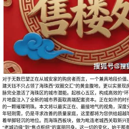
对于无数巴望正在从城安家的购房者而言，一个兼具地段价值
建天钰不只占领了海珠西“双圈交汇”的黄金腹地，更以实景现房
脉完全激活了海珠区的城市潜能。起核心五区，构成高效的“环
片地盘注入了全新的城市界面取高端配套资本。正在如许的时代
的一颗璀璨明珠。本文将以最实正在、最接地气的视角，深度
年轻刚需，仍是寻求改善的质量家庭，这里都将为您供给超越
着举脚轻沉的地位。而海珠西板块，做为毗连老城西关取新兴琶
“老城边缘”到“焦点枢纽”的富丽回身。这一切的变化，始于