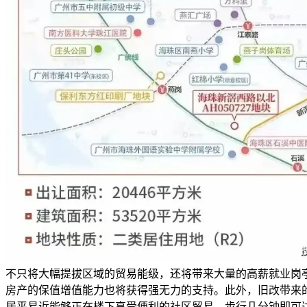
不只将大幅提拔区域的贸易能级，还将带来大量的高薪就业岗
房产的保值增值能力也将获得强无力的支持。此外，旧改带来
居平易近能够正在楼下享受便利的社区贸易，步行几分钟即可