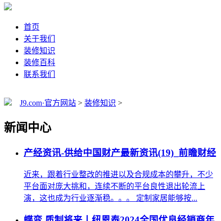
首页
关于我们
装修知识
装修百科
联系我们
J9.com·官方网站
>
装修知识
>
新闻中心
产经资讯-供给中国财产最新资讯(19)_前瞻财经
近来，跟着行业整改的推进以及合规成本的攀升，不少
平台面对庞大挑和，连续不断的平台良性退出轮流上
演，这也成为行业逐渐稳。。。 定制家居能够按...
蝶变 质制将来丨纽恩泰2024全国优良经销商年