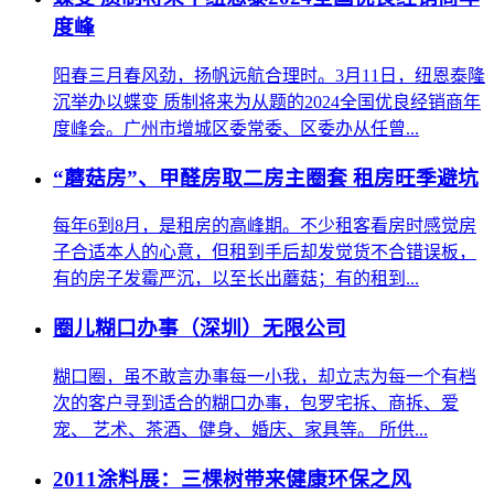
度峰
阳春三月春风劲，扬帆远航合理时。3月11日，纽恩泰隆
沉举办以蝶变 质制将来为从题的2024全国优良经销商年
度峰会。广州市增城区委常委、区委办从任曾...
“蘑菇房”、甲醛房取二房主圈套 租房旺季避坑
每年6到8月，是租房的高峰期。不少租客看房时感觉房
子合适本人的心意，但租到手后却发觉货不合错误板，
有的房子发霉严沉，以至长出蘑菇；有的租到...
圈儿糊口办事（深圳）无限公司
糊口圈，虽不敢言办事每一小我，却立志为每一个有档
次的客户寻到适合的糊口办事，包罗宅拆、商拆、爱
宠、 艺术、茶酒、健身、婚庆、家具等。 所供...
2011涂料展：三棵树带来健康环保之风