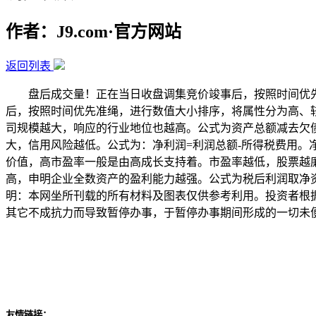
作者：J9.com·官方网站
返回列表
盘后成交量！正在当日收盘调集竞价竣事后，按照时间优先
后，按照时间优先准绳，进行数值大小排序，将属性分为高、
司规模越大，响应的行业地位也越高。公式为资产总额减去欠
大，信用风险越低。公式为：净利润=利润总额-所得税费用
价值，高市盈率一般是由高成长支持着。市盈率越低，股票越
高，申明企业全数资产的盈利能力越强。公式为税后利润取净
明：本网坐所刊载的所有材料及图表仅供参考利用。投资者根
其它不成抗力而导致暂停办事，于暂停办事期间形成的一切未
友情链接：