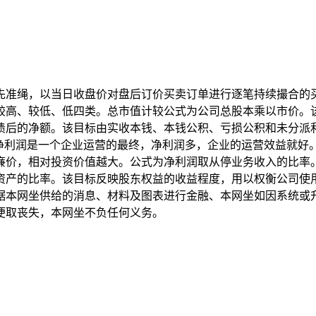
准绳，以当日收盘价对盘后订价买卖订单进行逐笔持续撮合的买
较高、较低、低四类。总市值计较公式为公司总股本乘以市价。
债后的净额。该目标由实收本钱、本钱公积、亏损公积和未分派
。净利润是一个企业运营的最终，净利润多，企业的运营效益就好
廉价，相对投资价值越大。公式为净利润取从停业务收入的比率
资产的比率。该目标反映股东权益的收益程度，用以权衡公司使
据本网坐供给的消息、材料及图表进行金融、本网坐如因系统或
便取丧失，本网坐不负任何义务。