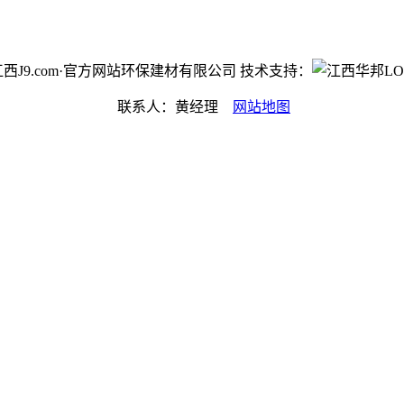
ht©江西J9.com·官方网站环保建材有限公司 技术支持：
联系人：黄经理
网站地图