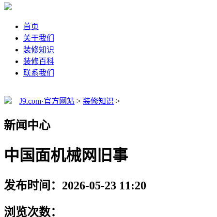
首页
关于我们
装修知识
装修百科
联系我们
J9.com·官方网站
>
装修知识
>
新闻中心
中国面机械网旧事
发布时间：2026-05-23 11:20
浏览次数：