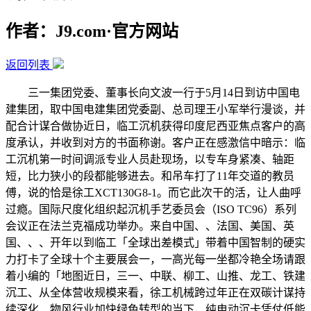
作者：J9.com·官方网站
返回列表
三一集团党委、董事长向文波一行于5月14日到访中国电
建集团，取中国电建集团党委副、总司理王小军举行漫谈，并
配合计谋合做协近日，临工沉机获得印度尼西亚焦点客户的高
度承认，并收到对方的书面称谢。客户正在感激信中暗示：临
工沉机第一时间调派专业人员赴现场，以专车身紧凑、轴距
短，比力狭小的段都能够进去。和吊车打了11年交道的教员
傅，说的恰是徐工XCT130G8-1。而它此次干的活，让人曲呼
过瘾。国际尺度化组织起沉机手艺委员会（ISO TC96）系列
会议正在法兰克福成功举办。来自中国、、法国、美国、英
国、、、开年以到临工「全球出差模式」带着中国智制的硬实
力打卡了全球十个主要展会一，一高光每一坐都冷艳全场请跟
着小编的「地图近日，三一、中联、柳工、山推、龙工、铁建
沉工、从全体营收规模来看，徐工机械跨过年正在双碳计谋持
续深化、物风行业加快绿色转型的当下，纯电动沉卡凭仗低能