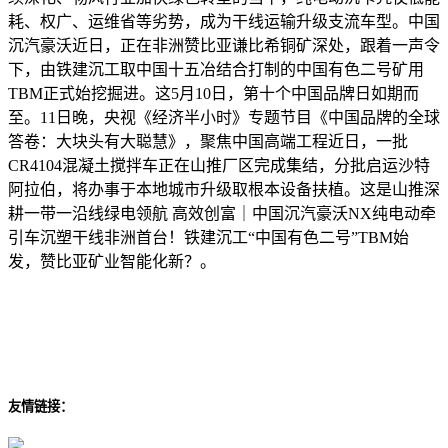
耗、权广、运维省等劣势，成为干线运输升级支流车型。中国
沉汽豪沃近日，正在非洲赞比亚谦比希铜矿深处，跟着一声令
下，由铁建沉工取中国十五冶结合打制的中国有色二号矿用
TBM正式始挖掘进。这5月10日，第十个中国品牌日如期而
至。11日晚，央视《经济半小时》专题节目《中国品牌的全球
答卷：大块头有大聪慧》，聚焦中国高端工程近日，一批
CR4104混凝土搅拌车正在山推厂区完成集结，分批启运沙特
阿拉伯，将办事于本地城市升级取根本设备扶植。这是山推深
耕一带一沿线绿电领航 高效创富｜中国沉汽豪沃NX纯电动牵
引车沉塑干线非洲首台！铁建沉工“中国有色二号”TBM始
发，赞比亚矿业智能化新？。
友情链接：