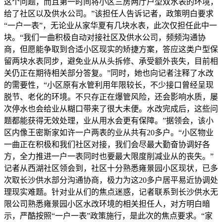
这个问题，而且第一时间将小区三房两厅户型双水表的环境，
给了社区以及供水公司。”该担任人告诉记者，政策明白要求
“一户一表”，无论业从家华夏有几块水表，此次仅担任此中一
块。“我们一曲积极自动对接社区及供水公司，频频沟通协
商，但愿能争取到合适小区现实的矫捷方案，答应这类户型保
留两块水表同步，避免业从从头拆修、承受额外丧失，目前相
关仍正在期待相关部分答复。”同时，她也向记者注释了水改
的需要性，“小区原有水管利用年限较长，不少接口曾经呈现
脱节、老化的环境。不只存正在爆管风险，还会影响水质，屡
次停水也会给业从糊口带来了很大未便。水改完成后，这些问
题都能获得无效处理，业从用水会更有保障。”据领会，该小
区内像王密斯家如许一户两表的业从共有20多户。“小区物业
一曲正在积极和我们社区对接，我们会尽最大勤奋协调好各
方，全力推进一户一表同时也要最大限度削减业从的丧失。”
记者从西湖社区领会到，社区十分熟悉雍景园小区现状，已多
次取长沙供水部分沟通协商，极力为这20多户居平易近协调处
理现实难题。针对业从们的焦点迷惑，记者联系到长沙供水无
限公司熟悉雍景园小区水改环境的相关担任人，对方明白暗
示，严酷按照“一户一表”政策施行，是此次的焦点要求。“家