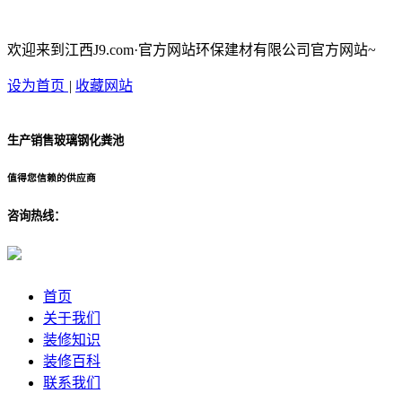
欢迎来到江西J9.com·官方网站环保建材有限公司官方网站~
设为首页
|
收藏网站
生产销售玻璃钢化粪池
值得您信赖的供应商
咨询热线：
首页
关于我们
装修知识
装修百科
联系我们