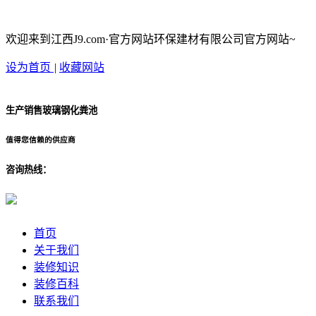
欢迎来到江西J9.com·官方网站环保建材有限公司官方网站~
设为首页
|
收藏网站
生产销售玻璃钢化粪池
值得您信赖的供应商
咨询热线：
首页
关于我们
装修知识
装修百科
联系我们