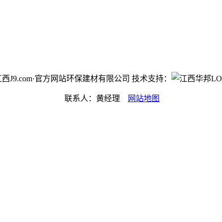
ht©江西J9.com·官方网站环保建材有限公司 技术支持：
联系人：黄经理
网站地图