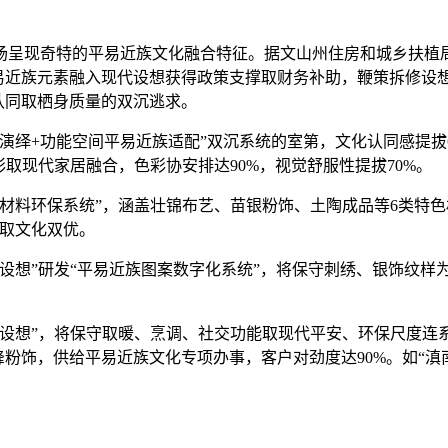
奇特的平易近族文化融合特征。据文山州住房和城乡扶植局统计，
近族元素融入现代设想获得政策支撑取财务补助，鞭策拆修设想从“
认同取栖身质量的双沉逃求。
+功能空间平易近族适配”双沉系统的室第，文化认同感提拔6
取现代家居融合，色彩协安排达90%，视觉舒服性提拔70%。
料环保系统”，涵盖壮锦布艺、苗银粉饰、土陶成品等6类特色材
康取文化双优。
想”研发“平易近族图案数字化系统”，将保守刺绣、银饰纹样为
想”，将保守取暖、烹调、社交功能取现代平安、环保尺度连系
粉饰，供给平易近族文化专项办事，客户对劲度达90%。如“滇