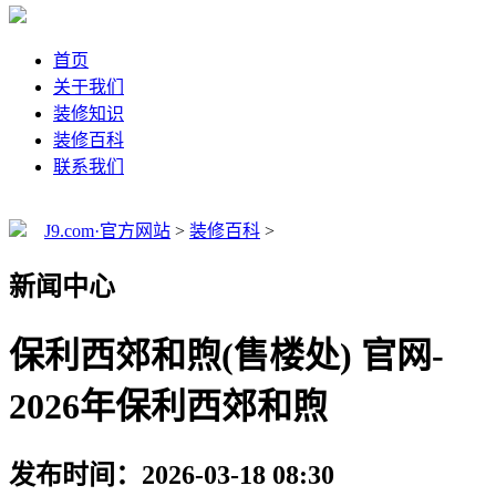
首页
关于我们
装修知识
装修百科
联系我们
J9.com·官方网站
>
装修百科
>
新闻中心
保利西郊和煦(售楼处) 官网-
2026年保利西郊和煦
发布时间：2026-03-18 08:30