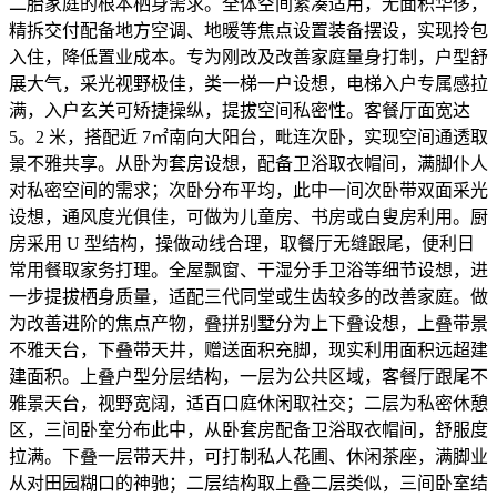
二胎家庭的根本栖身需求。全体空间紧凑适用，无面积华侈，
精拆交付配备地方空调、地暖等焦点设置装备摆设，实现拎包
入住，降低置业成本。专为刚改及改善家庭量身打制，户型舒
展大气，采光视野极佳，类一梯一户设想，电梯入户专属感拉
满，入户玄关可矫捷操纵，提拔空间私密性。客餐厅面宽达
5。2 米，搭配近 7㎡南向大阳台，毗连次卧，实现空间通透取
景不雅共享。从卧为套房设想，配备卫浴取衣帽间，满脚仆人
对私密空间的需求；次卧分布平均，此中一间次卧带双面采光
设想，通风度光俱佳，可做为儿童房、书房或白叟房利用。厨
房采用 U 型结构，操做动线合理，取餐厅无缝跟尾，便利日
常用餐取家务打理。全屋飘窗、干湿分手卫浴等细节设想，进
一步提拔栖身质量，适配三代同堂或生齿较多的改善家庭。做
为改善进阶的焦点产物，叠拼别墅分为上下叠设想，上叠带景
不雅天台，下叠带天井，赠送面积充脚，现实利用面积远超建
建面积。上叠户型分层结构，一层为公共区域，客餐厅跟尾不
雅景天台，视野宽阔，适百口庭休闲取社交；二层为私密休憩
区，三间卧室分布此中，从卧套房配备卫浴取衣帽间，舒服度
拉满。下叠一层带天井，可打制私人花圃、休闲茶座，满脚业
从对田园糊口的神驰；二层结构取上叠二层类似，三间卧室结