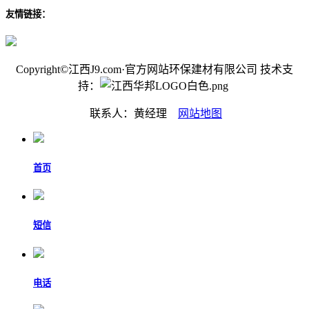
友情链接：
Copyright©江西J9.com·官方网站环保建材有限公司 技术支
持：
联系人：黄经理
网站地图
首页
短信
电话