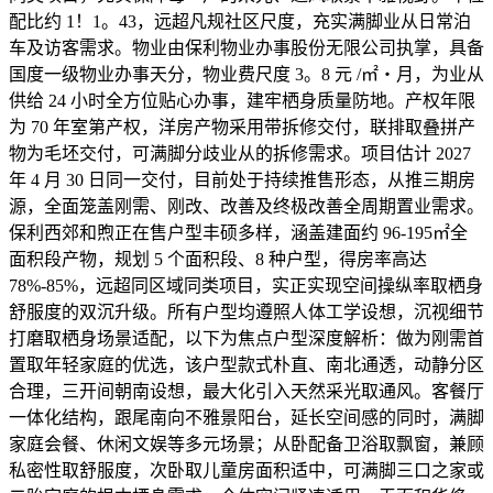
配比约 1！1。43，远超凡规社区尺度，充实满脚业从日常泊
车及访客需求。物业由保利物业办事股份无限公司执掌，具备
国度一级物业办事天分，物业费尺度 3。8 元 /㎡・月，为业从
供给 24 小时全方位贴心办事，建牢栖身质量防地。产权年限
为 70 年室第产权，洋房产物采用带拆修交付，联排取叠拼产
物为毛坯交付，可满脚分歧业从的拆修需求。项目估计 2027
年 4 月 30 日同一交付，目前处于持续推售形态，从推三期房
源，全面笼盖刚需、刚改、改善及终极改善全周期置业需求。
保利西郊和煦正在售户型丰硕多样，涵盖建面约 96-195㎡全
面积段产物，规划 5 个面积段、8 种户型，得房率高达
78%-85%，远超同区域同类项目，实正实现空间操纵率取栖身
舒服度的双沉升级。所有户型均遵照人体工学设想，沉视细节
打磨取栖身场景适配，以下为焦点户型深度解析：做为刚需首
置取年轻家庭的优选，该户型款式朴直、南北通透，动静分区
合理，三开间朝南设想，最大化引入天然采光取通风。客餐厅
一体化结构，跟尾南向不雅景阳台，延长空间感的同时，满脚
家庭会餐、休闲文娱等多元场景；从卧配备卫浴取飘窗，兼顾
私密性取舒服度，次卧取儿童房面积适中，可满脚三口之家或