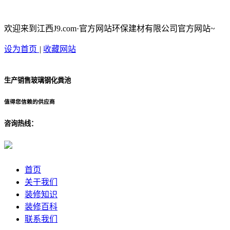
欢迎来到江西J9.com·官方网站环保建材有限公司官方网站~
设为首页
|
收藏网站
生产销售玻璃钢化粪池
值得您信赖的供应商
咨询热线：
首页
关于我们
装修知识
装修百科
联系我们