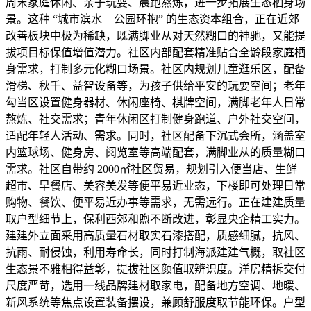
周末家庭休闲、亲子玩耍、晨跑熬炼，进一步拓展生态栖身场
景。这种 “城市滨水 + 公园环抱” 的生态资本组合，正在近郊
改善板块中极为稀缺，既满脚业从对天然糊口的神驰，又能提
拔项目标保值增值潜力。社区内部配套精准贴合全龄段家庭栖
身需求，打制多元化糊口场景。社区内规划儿童逛乐区，配备
滑梯、秋千、益智设备等，为孩子供给平安的玩耍空间；老年
勾当区设置健身器材、休闲座椅、棋牌空间，满脚老年人日常
熬炼、社交需求；青年休闲区打制健身跑道、户外社交空间，
适配年轻人活动、需求。同时，社区配备下沉式会所，涵盖室
内篮球场、健身房、阅览室等高端配套，满脚业从的质量糊口
需求。社区自带约 2000㎡社区贸易，规划引入便当店、生鲜
超市、早餐店、美容美发等便平易近业态，下楼即可处理日常
购物、餐饮、便平易近办事等需求，无需远行。正在建建质量
取户型细节上，保利西郊和煦不断改进，彰显央企精工实力。
建建外立面采用高质量石材取实石漆搭配，质感细腻，抗风、
抗雨、耐侵蚀，利用寿命长，同时打制海派建建气概，取社区
生态景不雅相得益彰，提拔社区颜值取辨识度。洋房精拆交付
尺度严苛，选用一线品牌建材取家电，配备地方空调、地暖、
新风系统等焦点设置装备摆设，兼顾舒服度取节能环保。户型