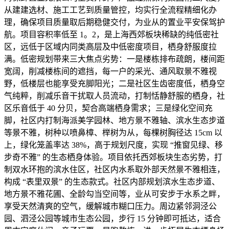
从建建选材、施工工艺到质量管控，均实行全流程精细化办
理，确保项目质量取后期稳健交付，为业从的置业平安保驾护
航。项目容积率低至 1。2，是上海西郊板块稀缺的纯低密社
区，远低于区域内同类高层及中低密度项目，栖身舒服度拉
满。低密规划带来三大焦点劣势：一是楼栋排布疏朗，楼间距
宽阔，削减楼栋间的遮挡，每一户的采光、通风取景不雅视
野，低楼层也能享受充脚阳光；二是社区生齿密度低，栖身空
气纯粹，削减乐音干扰取人员流动，打制恬静舒服的栖身，社
区乐音低于 40 分贝，契合高端栖身需求；三是绿化空间充
脚，社区内打制海派美学园林、地方景不雅轴、滨水生态步道
等景不雅，树种以喷鼻樟、榉树为从，每棵树胸径达 15cm 以
上，绿化笼盖率达 38%，高于规划尺度，实现 “推窗见绿、移
步奇不雅” 的生态栖身体验。项目依托西郊板块生态劣势，打
制双水环抱的滨水住区，社区内水系取外部天然景不雅相连，
构成 “表里双景” 的生态款式。社区内部规划滨水生态步道、
地方景不雅花圃、全龄勾当空间等，业从可安步于水系之畔，
享受天然清爽的空气，缓解城市糊口压力。周边紧邻洞泾公
园、泗泾公园等城市生态公园，步行 15 分钟即可抵达，适合