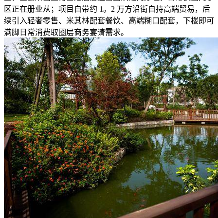
区正在册业从；项目自带约 1。2 万方沿街自持高端贸易，后
续引入轻奢零售、米其林配套餐饮、高端糊口配套，下楼即可
满脚日常消费取圈层商务宴请需求。