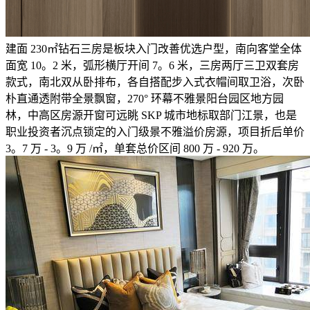
建面 230㎡钻石三房是板块入门改善优选户型，南向客堂全体
面宽 10。2 米，弧形横厅开间 7。6 米，三房两厅三卫双套房
款式，南北双从卧排布，各自搭配步入式衣帽间取卫浴，次卧
朴直通透附带全景飘窗，270° 环幕不雅景阳台园区地方园
林，中高区房源开窗可远眺 SKP 城市地标取部门江景，也是
职业投资者沉点锁定的入门级景不雅溢价房源，项目折后单价
3。7 万 - 3。9 万 /㎡，单套总价区间 800 万 - 920 万。