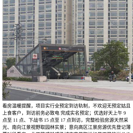
看房温暖提醒，项目实行全预定到访轨制，不欢迎无预定姑且
上食客户，到访前务必致电 完成实名预定；优选好天上午 9
点至 11 点、下战书 15 点至 17 点到访，完整检验房源天然采
光、南向江景视野取园林实景；意向高区江景房源优先登记薄