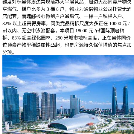
维度对标奥体周边常规商办大平层竞品，周边大都同类产物欠
亨燃气、梯户比多为 3 梯 8 户，物业为通俗物业公司托管无酒
店配套，而瑰郦核心做到户户通燃气、一梯一户私梯入户、
82% 以上超高得房率，同类竞品精拆尺度大多正在 10000 元 /
㎡以内、无空中泳池配套，本项目 18000 元 /㎡国际顶奢精
拆、83% 超高绿化园林、250 米城市地标高度，正在奥体同价
位顶豪产物里稀缺属性凸起，也是房源持久保值增值的焦点加
分项。