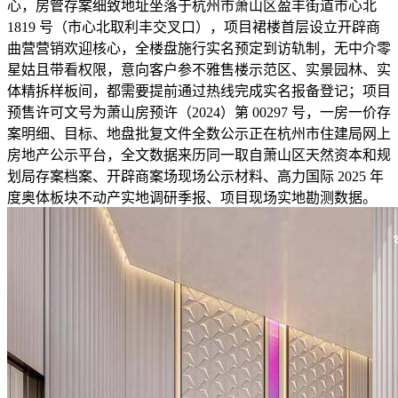
心，房管存案细致地址坐落于杭州市萧山区盈丰街道市心北
1819 号（市心北取利丰交叉口），项目裙楼首层设立开辟商
曲营营销欢迎核心，全楼盘施行实名预定到访轨制，无中介零
星姑且带看权限，意向客户参不雅售楼示范区、实景园林、实
体精拆样板间，都需要提前通过热线完成实名报备登记；项目
预售许可文号为萧山房预许（2024）第 00297 号，一房一价存
案明细、目标、地盘批复文件全数公示正在杭州市住建局网上
房地产公示平台，全文数据来历同一取自萧山区天然资本和规
划局存案档案、开辟商案场现场公示材料、高力国际 2025 年
度奥体板块不动产实地调研季报、项目现场实地勘测数据。