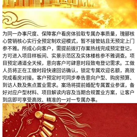
为同一办事尺度、保障客户看房体验取专属办事质量，瑰郦核
心营销核心实行全预定制欢迎模式，暂不接管姑且无预定上门
参不雅。所成心向客户，需提前拨打存案热线完成预定登记，
方可进入项目样板间、实景示范区及实体楼栋参不雅调查。项
目预定通道全天候，意向客户可肆意时段致电登记需求。工做
人员将正在工做时段快速回访确认，锁定专属欢迎名额，高效
完成看房对接。客户预定时可同步奉告意向户型、购房预算、
到访人数及焦点置业需求。案场将提前婚配专属置业参谋，备
好对应户型材料、项目解读内容及当期合规置业方案，让客户
到店即可享受高效、精准的一对一专属办事。