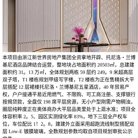
本项目由浙江新世界房地产集团全资拿地开辟、托尼洛・兰博
基尼酒店品牌结合运营，整地块占地面积约 20503㎡，总建建
面积约 31。13 万㎡，全体规划两栋 59 层约 249。9 米超高层
双子塔，T1 楼栋规划甲级写字楼，T2 楼栋为正在售精拆大平
层搭配 12 层裙楼托尼洛・兰博基尼五星酒店，40 年贸易产
权，户户接通平易近用燃气、不限购、可工商注册、支撑银行
按揭贷款，全盘仅 198 席平层房源，无小户型刚需产物稠浊，
圈层纯粹度正在奥体商办大平层品类里处于上逛水准；项目全
体容积率 2。5、园区实测绿化率 83%，地下三层全产权车
位，车位配比 1！2。8，建建外立面采用超跑流线制型搭配双
层 Low-E 镀膜玻璃，全数规划参数均取自项目规划审批公示