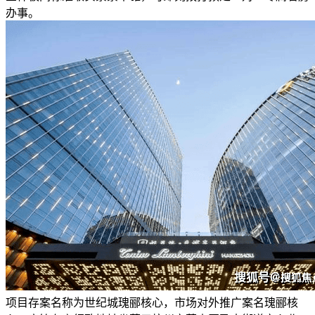
办事。
项目存案名称为世纪城瑰郦核心，市场对外推广案名瑰郦核