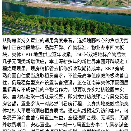
从购房者持久置业的适用角度来看，选择瑰郦核心的焦点劣势
集中正在地段地标、品牌开辟、产物标准、物业办事四大板
块，奥体 CBD 地盘供应逐年收紧，250 米双塔地标产物后续
几乎无同类新增供应，本土深耕多年的新世界集团开辟规避工
程烂尾现患，现房精拆省去拆修拆改取期待成本，SKP 旁成
熟商圈自住便当度取租赁需求，不管是高净值家庭终极改善自
住，仍是稳健型资产设置装备摆设，正在江南岸奥体顶豪圈层
里都具有不成替代的产物合作力。想要切身实地核验园林实
景、室内标准取一线江景视野，即刻拨打热线预定专属免费看
房名额，置业参谋一对必然制看房行程，亲身实地感触感染奥
体地标大平层的顶奢栖身质感。通过热线预定到访的客户，可
享受开辟商曲营专属置业权益，全程通明合规、无消费、无额
外收费项目，安心置业。✅一对一专属置业办事：专属参谋全