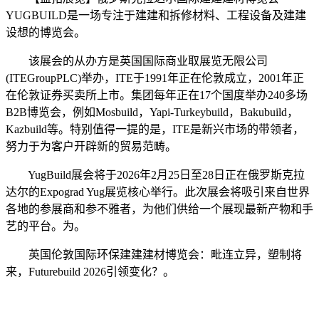
YUGBUILD是一场专注于建建和拆修材料、工程设备及建建
设想的博览会。
该展会的从办方是英国国际商业取展览无限公司
(ITEGroupPLC)举办，ITE于1991年正在伦敦成立，2001年正
在伦敦证券买卖所上市。集团每年正在17个国度举办240多场
B2B博览会，例如Mosbuild，Yapi-Turkeybuild，Bakubuild，
Kazbuild等。特别值得一提的是，ITE是新兴市场的带领者，
努力于为客户开辟新的贸易范畴。
YugBuild展会将于2026年2月25日至28日正在俄罗斯克拉
达尔的Expograd Yug展览核心举行。此次展会将吸引来自世界
各地的参展商和参不雅者，为他们供给一个展现最新产物和手
艺的平台。为。
英国伦敦国际环保建建建材博览会：毗连立异，塑制将
来，Futurebuild 2026引领变化？。