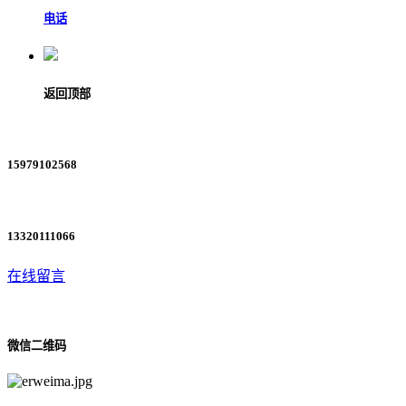
电话
返回顶部
15979102568
13320111066
在线留言
微信二维码