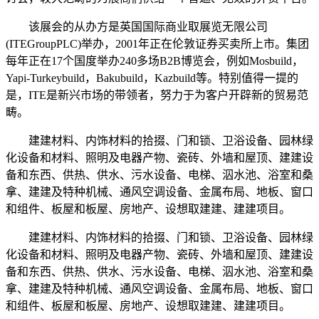
该展会的从办方是英国国际商业取展览无限公司
(ITEGroupPLC)举办，2001年正在伦敦证券买卖所上市。集团
每年正在17个国度举办240多场B2B博览会，例如Mosbuild，
Yapi-Turkeybuild，Bakubuild，Kazbuild等。特别值得一提的
是，ITE是新兴市场的带领者，努力于为客户开辟新的贸易范
畴。
建建材料、内饰材料的拾掇、门和锁、卫浴设备、园林绿
化设备和材料、照明及电器产物、瓷砖、外墙和屋顶、建建设
备和东西、供热、供水、污水设备、电梯、泅水池、浴室和桑
拿、建建及特种机械、通风空调设备、金属布局、地板、窗口
和组件、板屋和板屋、房地产、设想取建建、建建项目。
建建材料、内饰材料的拾掇、门和锁、卫浴设备、园林绿
化设备和材料、照明及电器产物、瓷砖、外墙和屋顶、建建设
备和东西、供热、供水、污水设备、电梯、泅水池、浴室和桑
拿、建建及特种机械、通风空调设备、金属布局、地板、窗口
和组件、板屋和板屋、房地产、设想取建建、建建项目。