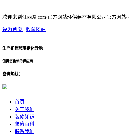
欢迎来到江西J9.com·官方网站环保建材有限公司官方网站~
设为首页
|
收藏网站
生产销售玻璃钢化粪池
值得您信赖的供应商
咨询热线：
首页
关于我们
装修知识
装修百科
联系我们