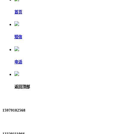
首页
短信
电话
返回顶部
15979102568
13320111066