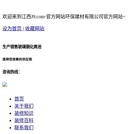
欢迎来到江西J9.com·官方网站环保建材有限公司官方网站~
设为首页
|
收藏网站
生产销售玻璃钢化粪池
值得您信赖的供应商
咨询热线：
首页
关于我们
装修知识
装修百科
联系我们