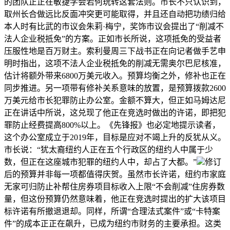
的团队正正在敏捷学会若何玩转这套法则。市长不只认识到，
取州长合做远比反面冲突更可能取得，并且还自动把功绩归给
本人时有比武的市议会朱莉·梅宁，奖饰市议会提出了“削减不
法人企业税抵免”的方案。正如市长所说，这项抵免的受益者
压服性地是百万财主。索利曼周三下战书正在向记者做手艺申
明时指出，这项不法人企业税抵免的削减无需奥尔巴尼核准，
估计将额外带来6800万美元收入。预算均衡之外，修补也正在
同步推进。另一项带有修补关系意味的放置，是预算拨款2600
万美元给市长犯罪防止办公室。金额不算大，但正如马姆达尼
正在讲话中所说，这兑现了他正在竞选时做出的许诺，即把犯
罪防止经费提高800%以上。《先锋报》也必定地提示读者，
这个办公室成立于2019年，目标是应对不竭上升的反犹从义。
市长说：“犹太裔纽约人正在五个行政区的纽约人中属于少
数，但正在这座城市犯罪的纽约人中，却占了大都。”
修订
后的预算并非每一项都值得庆贺。虽然市长许诺，纽约市家庭
无家可归防止补帮住房券项目标收入上限“不会削减”住房券数
量，但这份预算仍然意味着，他正在竞选时提出的扩大该项目
标许诺有所撤退退却。同样，所谓“合理法式案件”或“卡特案
件”的成本正正在飙升，已成为纽约市财务的主要承担。这类