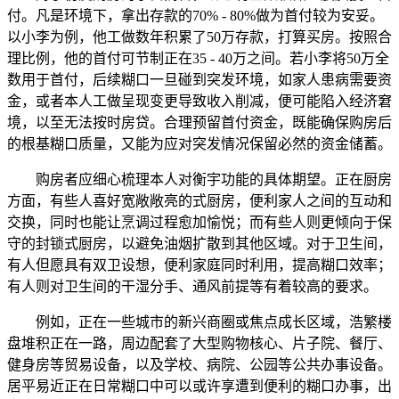
付。凡是环境下，拿出存款的70% - 80%做为首付较为安妥。
以小李为例，他工做数年积累了50万存款，打算买房。按照合
理比例，他的首付可节制正在35 - 40万之间。若小李将50万全
数用于首付，后续糊口一旦碰到突发环境，如家人患病需要资
金，或者本人工做呈现变更导致收入削减，便可能陷入经济窘
境，以至无法按时房贷。合理预留首付资金，既能确保购房后
的根基糊口质量，又能为应对突发情况保留必然的资金储蓄。
购房者应细心梳理本人对衡宇功能的具体期望。正在厨房
方面，有些人喜好宽敞敞亮的式厨房，便利家人之间的互动和
交换，同时也能让烹调过程愈加愉悦；而有些人则更倾向于保
守的封锁式厨房，以避免油烟扩散到其他区域。对于卫生间，
有人但愿具有双卫设想，便利家庭同时利用，提高糊口效率；
有人则对卫生间的干湿分手、通风前提等有着较高的要求。
例如，正在一些城市的新兴商圈或焦点成长区域，浩繁楼
盘堆积正在一路，周边配套了大型购物核心、片子院、餐厅、
健身房等贸易设备，以及学校、病院、公园等公共办事设备。
居平易近正在日常糊口中可以或许享遭到便利的糊口办事，出