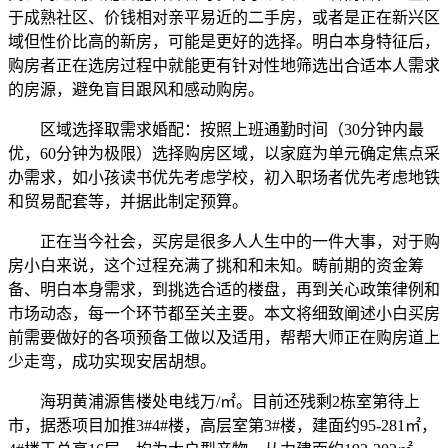
于成熟社区、价钱相对亲平易近的二手房，或者是正在新兴区
域但性价比高的新房，可能是更好的选择。明白本身特征后，
购房者正在选房过程中就能更有针对性地筛选出合适本人需求
的房源，避免盲目跟风和感动购房。
区域选择取需求婚配：按照上班通勤时间（30分钟内最
优，60分钟为极限）选择购房区域，以家庭为单元确定焦点采
办需求，如小孩读书优先考虑学校，初入职场者优先考虑地铁
和贸易配套等，并据此制定预算。
正在当今社会，买房是很多人人生中的一件大事，对于购
房小白来说，这个过程充满了挑和和未知。畴前期的资金筹
备、明白本身需求，到挑选合适的楼盘，再到关心政策律例和
市场动态，每一个环节都至关主要。本文将细致阐述小白买房
前需要做好的各项预备工做以及适用，帮帮大师正在购房道上
少走弯，成功实现安居胡想。
海玥黄浦源售楼处电线万/㎡。目前还残剩2栋室第待上
市，据悉项目加推3#4#楼，高层室第3#楼，建面约95-281㎡，