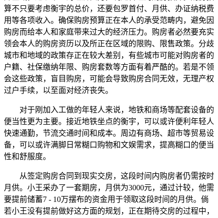
算不只要考虑衡宇的总价，还要包罗首付、月供、办证纳税费
用等各项收入。确保购房预算正在本人的承受范畴内，避免因
购房而给本人和家庭带来过大的经济压力。购房者必然要充实
领会本人的购房资历以及所正在区域的限购、限售政策。分歧
城市和地域的政策存正在较大差别，有些城市可能对购房者的
户籍、社保缴纳年限、购房套数等方面有着严酷的。若是不领
会这些政策，盲目购房，可能会导致购房合同无效，无理产权
过户手续，以至面对经济丧失。
对于刚加入工做的年轻人来说，地铁和商场等配套设备的
便当性更为主要。接近地铁坐点的衡宇，可以或许便利年轻人
快速通勤，节流交通时间和成本。周边有商场、超市等贸易设
备，可以或许满脚日常糊口购物和文娱需求，提高糊口的便当
性和舒服度。
从签定购房合同到现实交房，这段时间内购房者仍需按时
月供。小王采办了一套期房，月供为3000元，通过计较，他需
要提前储蓄7 - 10万摆布的资金用于领取这段时间的月供。倘
若小王没有提前做好这方面的规划，正在期待交房的过程中，