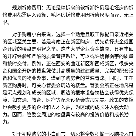
规划拆修费用：无论是精拆房的软拆卸饰仍是毛坯房的拆
修费用都需纳入预算，毛坯房拆修费用因拆修尺度而异，无上
限。
对于购房小白来说，选择一个熟悉且取工做糊口亲近相关
的区域至关主要。若是考虑正在新区购房，优先选择央企或国
企开辟的楼盘是明智之举。这些大型企业资金雄厚，具有丰硕
的开辟经验和严酷的质量管控系统，可以或许确保衡宇的质量
和按时交付。例如，正在西安的曲江新区和西咸新区，很多央
企和国企开辟的楼盘凭仗其高质量的建建质量、完美的配套设
备和优良的物业办事，遭到了购房者的普遍青睐。同时，正在
新区购房时，可关心管委会周边的楼盘。管委会所正在地凡是
是沉点规划和成长的区域，周边的根本设备扶植会获得优先保
障，如交通、教育、医疗等配套设备会愈加完美。政策的支撑
也会吸引更多的企业和人才入驻，为区域的成长注入强大动
力。因而，管委会周边的楼盘具有较高的投资价值和成长潜
力。
对于初度购房的小白而言，切忌将全数积储一股脑投入首