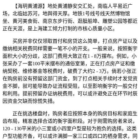
【海玥黄浦源】地处黄浦静安交汇处，南临人平易近广
场，北临姑苏河，地舆得天厚。地铁1号线号线天然博物馆
坐、黄河美食街、南京东步行街、逛艇船埠、雕塑公园等都近
正在天涯，是上海建工倾力打制的市核心质量小区。
买房并非仅仅领取首付和房贷这么简单，打点房产证以及
缴纳相关税费同样需要一笔不小的开支。一般来说，按照衡宇
面积大小的分歧，这部门费用大致正在1 - 8万摆布。例如，小
张采办了一套100平米摆布的通俗室第，正在打点房产证和缴
纳契税、维修基金等税费时，破费了大约2 - 3万。倘若小张正
在购房前没有预留这部门资金，到了打点相关手续时才发觉资
金不脚，就可能导致办证流程受阻，以至影响衡宇的一般交付
和利用。提前预留办证纳税费用，可以或许避免正在环节时辰
因资金欠缺而惊慌失措。
正在挑选楼盘时，购房者应按照本身的购房目标和家庭生
齿布局，精准选择合适的衡宇面积段。对于刚需购房者来说，
120 - 130平米的小三室或小四室户型是较为抱负的选择。这类
户型功能齐备，可以或许满脚一家三口或四口的栖身需求，同