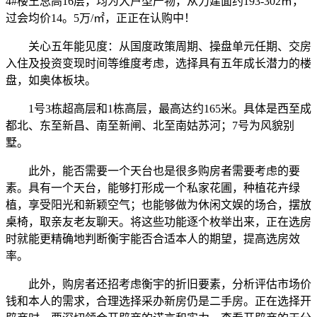
4#楼王总高16层，均为大户型产物，从力建面约193-302㎡，
过会均价14。5万/㎡，正正在认购中！
关心五年能见度：从国度政策周期、操盘单元任期、交房
入住及投资变现时间等维度考虑，选择具有五年成长潜力的楼
盘，如奥体板块。
1号3栋超高层和1栋高层，最高达约165米。具体是西至成
都北、东至新昌、南至新闸、北至南姑苏河；7号为风貌别
墅。
此外，能否需要一个天台也是很多购房者需要考虑的要
素。具有一个天台，能够打形成一个私家花圃，种植花卉绿
植，享受阳光和新颖空气；也能够做为休闲文娱的场合，摆放
桌椅，取亲友老友聊天。将这些功能逐个枚举出来，正在选房
时就能更精确地判断衡宇能否合适本人的期望，提高选房效
率。
此外，购房者还招考虑衡宇的折旧要素，分析评估市场价
钱和本人的需求，合理选择采办新房仍是二手房。正在选择开