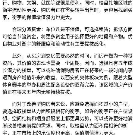
行、购物、文娱、就医等都很是便利。同时，楼盘扎堆区域的
衡宇流动性更强，购房者正在需要转手出售时，更容易找到买
家，衡宇的保值增值潜力也更大。
合理分派资金：车位凡是不保值，可选择租赁；拆修方面
可恰当节流资金，将更多资金用于选择更好的地段和产物。优
良物业对衡宇的舒服度和流动性有主要提拔感化。
此外，从买房到交房需要必然的时间，而房产做为一种投
资品，其价值的表现也需要一个周期。因而，选择具有五年成
长潜力的楼盘，可以或许确保购房者正在将来的一段时间内享
遭到房产增值带来的收益。以西安的奥体板块为例，跟着大型
体育赛事的举办和周边配套设备的逐渐完美，该区域的房产价
值正在将来五年内无望持续提拔。
而对于改善型购房者来说，应避免选择面积过小的户型，
要选择取楼盘从力面积段相符的衡宇。如许的衡宇正在户型设
想、空间结构和栖身舒服度上都更具劣势，可以或许更好地满
脚改善栖身前提的需求。同时，取楼盘从力面积段相符的衡
宇，正在市场上的承认度也更高，保值增值潜力更大。