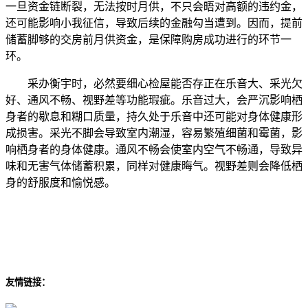
一旦资金链断裂，无法按时月供，不只会晤对高额的违约金，
还可能影响小我征信，导致后续的金融勾当遭到。因而，提前
储蓄脚够的交房前月供资金，是保障购房成功进行的环节一
环。
采办衡宇时，必然要细心检屋能否存正在乐音大、采光欠
好、通风不畅、视野差等功能瑕疵。乐音过大，会严沉影响栖
身者的歇息和糊口质量，持久处于乐音中还可能对身体健康形
成损害。采光不脚会导致室内潮湿，容易繁殖细菌和霉菌，影
响栖身者的身体健康。通风不畅会使室内空气不畅通，导致异
味和无害气体储蓄积累，同样对健康晦气。视野差则会降低栖
身的舒服度和愉悦感。
友情链接：