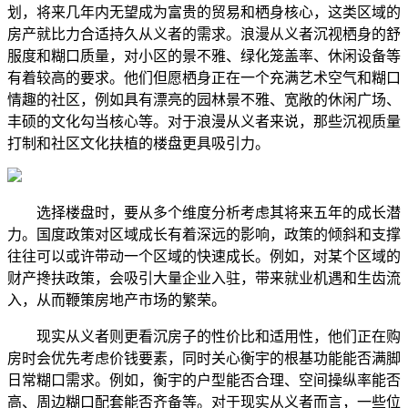
划，将来几年内无望成为富贵的贸易和栖身核心，这类区域的
房产就比力合适持久从义者的需求。浪漫从义者沉视栖身的舒
服度和糊口质量，对小区的景不雅、绿化笼盖率、休闲设备等
有着较高的要求。他们但愿栖身正在一个充满艺术空气和糊口
情趣的社区，例如具有漂亮的园林景不雅、宽敞的休闲广场、
丰硕的文化勾当核心等。对于浪漫从义者来说，那些沉视质量
打制和社区文化扶植的楼盘更具吸引力。
选择楼盘时，要从多个维度分析考虑其将来五年的成长潜
力。国度政策对区域成长有着深远的影响，政策的倾斜和支撑
往往可以或许带动一个区域的快速成长。例如，对某个区域的
财产搀扶政策，会吸引大量企业入驻，带来就业机遇和生齿流
入，从而鞭策房地产市场的繁荣。
现实从义者则更看沉房子的性价比和适用性，他们正在购
房时会优先考虑价钱要素，同时关心衡宇的根基功能能否满脚
日常糊口需求。例如，衡宇的户型能否合理、空间操纵率能否
高、周边糊口配套能否齐备等。对于现实从义者而言，一些位