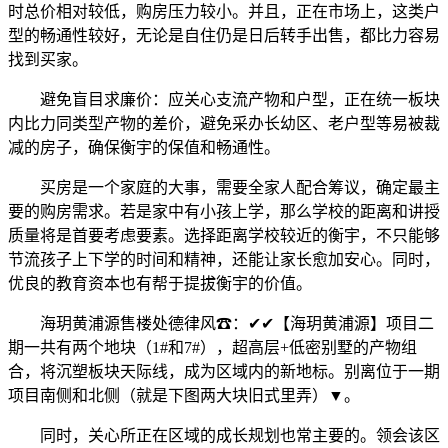
时总价相对较低，购房压力较小。并且，正在市场上，这类户
型的畅通性较好，无论是自住仍是日后转手出售，都比力容易
找到买家。
避免盲目求廉价：应关心支流产物和户型，正在统一板块
内比力同类型产物的差价，避免采办长幼区、老户型等易被裁
减的房子，确保衡宇的保值和畅通性。
买房是一个家庭的大事，需要全家人配合筹议，确定最主
要的购房需求。若是家中有小孩上学，那么学校的距离和讲授
质量将是首要考虑要素。选择距离学校较近的衡宇，不只能够
节流孩子上下学的时间和精神，还能让家长愈加安心。同时，
优良的教育资本也有帮于提拔衡宇的价值。
海玥黄浦源售楼处德律风☎：✔✔【海玥黄浦源】项目二
期一共有两个地块（1#和7#），超高层+低密别墅的产物组
合，将沉塑板块天际线，成为区域内的新地标。别离位于一期
项目南侧和北侧（就是下图两大块旧式里弄）▼。
同时，关心所正在区域的成长规划也常主要的。领会该区