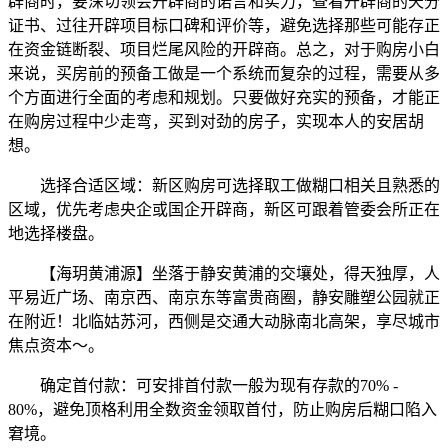
辟商时，要深切领会开辟商的诺言和实力，查看开辟商的天分
证书、过往开辟项目标口碑和评价等，避免选择那些可能存正
在资金链断裂、项目烂尾风险的开辟商。总之，对于购房小白
来说，买房前的预备工做是一个系统而复杂的过程，需要从多
个方面进行全面的考虑和规划。只要做好充实的预备，才能正
在购房过程中少走弯，买到对劲的房子，实现本人的安居胡
想。
选择合适区域：新区购房可选择取工做糊口相关且熟悉的
区域，优先考虑央企或国企开辟商，新区可跟着管委会所正在
地选择楼盘。
【海玥黄浦源】坐落于静安黄浦的交壤处，得天独厚，人
平易近广场、南京西、南京东等富贵商圈，静安雕塑公园就正
在附近！北临姑苏河，西侧是交通大动脉南北高架，享尽城市
焦点资本～。
确定首付款：可安排首付款一般为现有存款的70% -
80%，避免顶格利用全数资金领取首付，防止购房后糊口陷入
窘境。