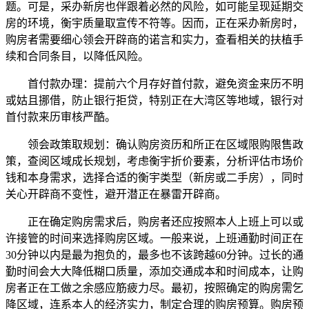
题。可是，采办新房也伴跟着必然的风险，如可能呈现延期交
房的环境，衡宇质量取宣传不符等。因而，正在采办新房时，
购房者需要细心领会开辟商的诺言和实力，查看相关的扶植手
续和合同条目，以降低风险。
首付款办理：提前六个月存好首付款，避免资金来历不明
或姑且挪借，防止银行拒贷，特别正在大湾区等地域，银行对
首付款来历审核严酷。
领会政策取规划：确认购房资历和所正在区域限购限售政
策，查阅区域成长规划，考虑衡宇折价要素，分析评估市场价
钱和本身需求，选择合适的衡宇类型（新房或二手房），同时
关心开辟商不变性，避开潜正在暴雷开辟商。
正在确定购房需求后，购房者还应按照本人上班上可以或
许接管的时间来选择购房区域。一般来说，上班通勤时间正在
30分钟以内是最为抱负的，最多也不该跨越60分钟。过长的通
勤时间会大大降低糊口质量，添加交通成本和时间成本，让购
房者正在工做之余感应筋疲力尽。最初，按照确定的购房需乞
降区域，连系本人的经济实力，制定合理的购房预算。购房预