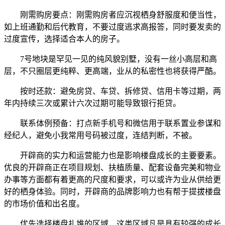
刚需购房要点：刚需购房者应沉视栖身舒服度和便当性，
如上班通勤和后代教育，不要过度逃求高报答，同时要发卖的
过度宣传，选择适合本人的房子。
7号地块是罕见一见的纯风貌别墅，没有一丝小高层和高
层，不只圈层更纯粹、更高端，业从的私密性也将获得严酷。
按时还款：避免房贷、车贷、拆修贷、信用卡等过期，两
年内持续三次或累计六次过期可能导致银行拒贷。
联系体例预备：打点新手机号和微信用于联系置业参谋和
经纪人，避免小我常用号码被过度，连结判断，不被。
开辟商的实力和运营能力也是影响楼盘成长的主要要素。
优良的开辟商正在项目规划、扶植质量、配套设备完美和物业
办事等方面都有着更高的尺度和要求，可以或许为业从供给更
好的栖身体验。同时，开辟商的品牌影响力也有帮于提拔楼盘
的市场价值和出名度。
优先选择楼盘扎堆的区域，这类区域凡是具有较强的成长