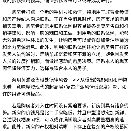
致的拆修费用预算，确保拆修过程可以或许成功进行。
购房者打点一个新的手机号和微信，特地用于取置业参谋
和房产经纪人沟通联系。正在当今消息时代，房产市场的消息
铺天盖地，购房者的常用联系体例很容易被各类卖房告白和推
销德律风，影响一般的糊口和工做。利用新的联系体例，能够
无效避免这种环境的发生，让购房者可以或许愈加专注地筛选
和比力房源消息。此外，利用的联系体例还能让购房者正在取
发卖人员沟通时，连结愈加沉着和客不雅的立场。避免因发卖
人员的过度推销和，而做出感动的购房决策。连系本人的现实
需乞降经济实力，选择最适合本人的房子。
海玥黄浦源售楼处德律风☎：✔✔从曝出的结果图和产物
来看，意味摩登现代的超高层+复古海派风情低密度别墅，如
许的组合可谓极品。
若是购房者对入住时间没有紧迫要求，新房则具有诸多劣
势。新房的价钱凡是比二手房略低，并且户型设想愈加新鲜，
合适现代栖身习惯，可以或许满脚购房者对高质量栖身的逃
求。此外，新房的产权相对清晰，不存正在复杂的产权胶葛问