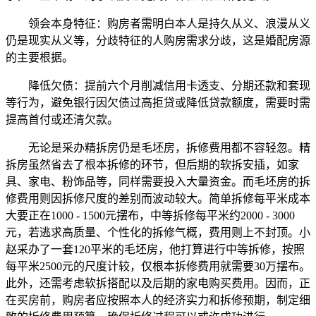
领会本身特征：购房者需明白本人是持久从义、浪漫从义
仍是现实从义等，分歧特征的人购房需求分歧，这是婚配房源
的主要根据。
降低欠债：提前六个月削减信用卡透支、分期还款和套现
等行为，避免银行因欠债过高拒贷或降低贷款额度，需要时需
提高首付或还清欠款。
无论是采办精拆房仍是毛坯房，拆修费用都不容轻忽。精
拆房虽然省去了根本拆修的环节，但后期的软拆安插，如家
具、家电、粉饰品等，同样需要投入大量资金。而毛坯房的拆
修费用则因拆修尺度的差别而波动较大。简单拆修每平米成本
大要正在1000 - 1500元摆布，中等拆修每平米约2000 - 3000
元，若逃求高质量、个性化的拆修气概，费用则上不封顶。小
赵采办了一套120平米的毛坯房，他打算进行中等拆修，按照
每平米2500元的尺度计较，仅根本拆修费用就需要30万摆布。
此外，还需考虑软拆搭配以及后期的家电购买费用。因而，正
在买房前，购房者应按照本人的经济实力和拆修预期，制定细