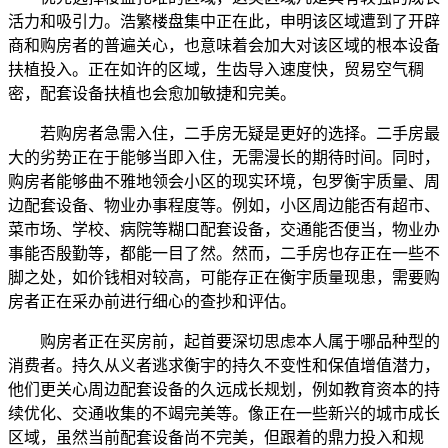
活力和吸引力。浩繁楼盘集中正在此，申明该区域遭到了开辟
商和购房者的普遍关心，也意味着会加大对该区域的根本设备
扶植投入。正在如许的区域，生齿导入速度快，贸易空气稠
密，配套设备扶植也会愈加敏捷和完美。
若购房者急需入住，二手房无疑是更好的选择。二手房最
大的劣势正在于能够当即入住，无需漫长的期待时间。同时，
购房者能够曲不雅地领会小区的现实环境，包罗衡宇质量、周
边配套设备、物业办事程度等。例如，小区周边能否有超市、
菜市场、学校、病院等糊口配套设备，交通能否便当，物业办
事能否殷勤等，都能一目了然。然而，二手房也存正在一些不
脚之处，如价钱相对较高，可能存正在衡宇质量现患，需要购
房者正在采办前进行细心的查抄和评估。
购房者正在买房前，起首要深切思虑本人属于哪品种型的
消费者。持久从义者逃求衡宇的持久不变性和保值增值潜力，
他们更关心周边配套设备的久远成长规划，例如教育资本的持
续优化、交通收集的不竭完美等。像正在一些新兴的城市成长
区域，虽然当前配套设备尚不完美，但跟着的鼎力投入和规