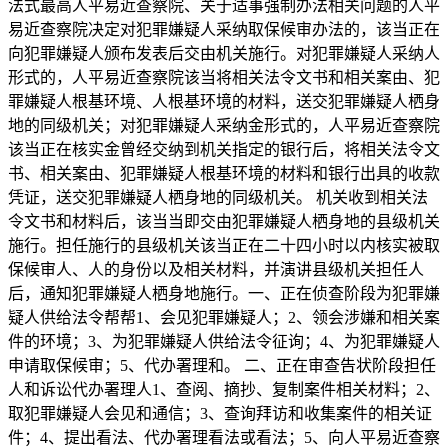
法式最高人平易近查察院、关于适事强制办法相关问题的人平
易近查察院决定对犯罪嫌疑人采纳取保候审办法的，该当正在
向犯罪嫌疑人颁布发表后交由机关施行。对犯罪嫌疑人采纳人
形式的，人平易近查察院该当将相关法令文书和相关案由、犯
罪嫌疑人根基环境、人根基环境的材料，送交犯罪嫌疑人栖身
地的同级机关；对犯罪嫌疑人采纳金形式的，人平易近查察院
该当正在核实金曾经交纳到机关指定的银行后，将相关法令文
书、相关案由、犯罪嫌疑人根基环境的材料和银行出具的收款
凭证，送交犯罪嫌疑人栖身地的同级机关。 机关收到相关法
令文书和材料后，该当当即交由犯罪嫌疑人栖身地的县级机关
施行。担任施行的县级机关该当正在二十四小时以内核实被取
保候审人、人的身份以及相关材料，并演讲县级机关担任人
后，通知犯罪嫌疑人栖身地施行。一、正在侦查阶段为犯罪嫌
疑人供给法令帮帮1、会见犯罪嫌疑人；2、领会涉嫌和相关案
件的环境；3、为犯罪嫌疑人供给法令征询；4、为犯罪嫌疑人
申请取保候审；5、代办署理和。 二、正在审查告状阶段担任
人和诉讼代办署理人1、查阅、摘抄、复制案件相关材料；2、
取犯罪嫌疑人会见和通信；3、查询拜访和收集案件的相关证
件；4、提出看法、代办署理看法或看法；5、向人平易近查察