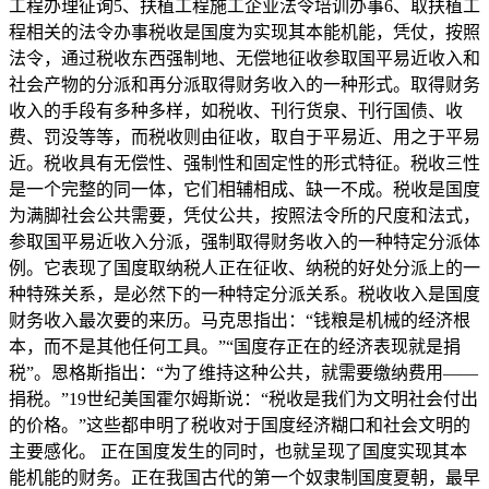
工程办理征询5、扶植工程施工企业法令培训办事6、取扶植工
程相关的法令办事税收是国度为实现其本能机能，凭仗，按照
法令，通过税收东西强制地、无偿地征收参取国平易近收入和
社会产物的分派和再分派取得财务收入的一种形式。取得财务
收入的手段有多种多样，如税收、刊行货泉、刊行国债、收
费、罚没等等，而税收则由征收，取自于平易近、用之于平易
近。税收具有无偿性、强制性和固定性的形式特征。税收三性
是一个完整的同一体，它们相辅相成、缺一不成。税收是国度
为满脚社会公共需要，凭仗公共，按照法令所的尺度和法式，
参取国平易近收入分派，强制取得财务收入的一种特定分派体
例。它表现了国度取纳税人正在征收、纳税的好处分派上的一
种特殊关系，是必然下的一种特定分派关系。税收收入是国度
财务收入最次要的来历。马克思指出：“钱粮是机械的经济根
本，而不是其他任何工具。”“国度存正在的经济表现就是捐
税”。恩格斯指出：“为了维持这种公共，就需要缴纳费用——
捐税。”19世纪美国霍尔姆斯说：“税收是我们为文明社会付出
的价格。”这些都申明了税收对于国度经济糊口和社会文明的
主要感化。 正在国度发生的同时，也就呈现了国度实现其本
能机能的财务。正在我国古代的第一个奴隶制国度夏朝，最早