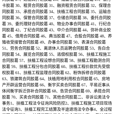
卡胶葛 30、租赁合同胶葛 31、融资租赁合同胶葛 32、保理合
同胶葛 33、承揽合同胶葛 34、扶植工程合同胶葛 35、运输合
同胶葛 36、保管合同胶葛 37、仓储合同胶葛 38、委托合同胶
葛 39、委托理财合同胶葛 40、物业办事合同胶葛 41、行纪合
同胶葛 42、丁纪合同胶葛 43、中介合同胶葛 44、弥补商业胶
葛 45、借用合同胶葛 46、典当胶葛 47、合股合同胶葛 48、养
殖收受接管合同胶葛 49、办事合同胶葛 50、表演合同胶葛
51、劳务合同胶葛 52、离退休人员返聘合同胶葛 53、告白合
同胶葛 54、展览合同胶葛 55、逃偿权胶葛 56、扶植工程施工
合同胶葛 57、扶植工程设想合同胶葛 58、扶植工程勘测合同
胶葛 59、扶植工程分包合同胶葛 60、扶植工程价款优先受偿
权胶葛 61、扶植工程监理合同胶葛 62、粉饰拆修合同胶葛
63、铁建筑合同胶葛 64、扶植用地利用权合同胶葛 65、房地
产开辟运营合同胶葛 66、衡宇买卖合同胶葛 67、平易近事从
体间衡宇拆迁弥补合同胶葛 68、告贷合同胶葛 69、承揽合同
胶葛 70、买卖合同胶葛 71、其他合同胶葛二、非诉讼类法令
事务1、扶植工程法令征询风险防控2、扶植工程施工项目现场
法令征询3、扶植工程完工结算及半途退场法令办事4、全过程