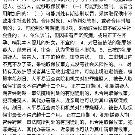
疑人、被告人，能够取保候审：（一）可能判处管制、或者合
用附加刑的；（二）可能判处有期徒刑以罚，采纳取保候审不
致发生社会性的。合用对象1．可能判处管制、或者合用附加
刑的； 2．可能判处有期徒刑以罚，采纳取保候审不致发生社
会性的； 3．依法该当，但因患有严沉疾病，或是正正在怀
孕、哺乳本人婴儿的妇女，不宜的； 4．对已被依法的犯罪嫌
疑人，颠末讯问、审查，认为需要但不脚的。 5．已被的犯罪
嫌疑人、被告人，正在的侦查、审查告状、一审、二审刻日内
不克不及了案，采纳取保候审方式没有社会风险性的。 6．对
持有无效护照或者其它无效出境证件，可能出境逃避侦查，编
纂本段刻日、人平易近查察院和机关对犯罪嫌疑人、被告人取
保候审最长不得跨越十二个月。 正在二审期间，犯罪嫌疑人
期曾经跨越一审法院所判处的有期徒刑的，也合用取保候审。
犯罪嫌疑人、其代办署理人、近亲属也可认为其申请取保候
审。刻日、人平易近查察院和机关对犯罪嫌疑人、被告人取保
候审最长不得跨越十二个月。 正在二审期间，犯罪嫌疑人期
曾经跨越一审法院所判处的有期徒刑的，也合用取保候审。犯
罪嫌疑人、其代办署理人、近亲属也可认为其申请取保候审。