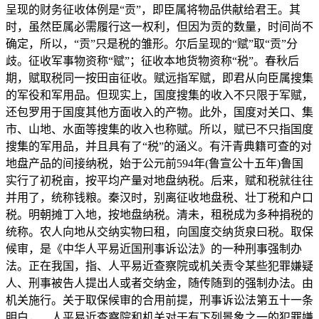
呈现的财务征收体例是“贡”，即臣属将物品供献给君王。其
时，虽然臣属必需履行这一权利，但因为贡的数量，时间尚不
确定，所以，“贡”只是税的雏形。尔后呈现的“赋”取“贡”分
歧。征收军事物资称“赋”；征收本地货物资称“税”。春秋后
期，赋取税同一按田亩征收。赋远指军赋，即君从向臣属搜集
的军役和军用品。但现实上，国度搜集的收入不只限于军赋，
还包罗用于国度其他方面收入的产物。此外，国度对关口、集
市、山地、水面等搜集的收入也称赋。所以，赋已不只指国度
搜集的军用品，并且具有了“税”的涵义。有汗青典籍可查的对
地盘产品的间接纳税，始于公元前594年(鲁宣公十五年)鲁国
实行了初税亩，按平均产量对地盘纳税。后来，赋和税就往往
并用了，统称钱粮。秦汉时，别离征收地盘税、壮丁税和户口
税。明朝摊丁入地，按地盘纳税。清未，租税成为多种捐税的
统称。农人向地从交纳实物曰租，向国度交纳货泉曰税。取保
候审，是《中华人平易近国刑事诉讼法》的一种刑事强制办
法。正在我国，指、人平易近查察院或机关责令某些犯罪嫌疑
人、刑事被告人提出人或者交纳金，随传随到的强制办法。由
机关施行。关于取保候审的合用前提，刑事诉讼法第五十一条
明白，、人平易近查察院和机关对于有下列景象之一的犯罪嫌