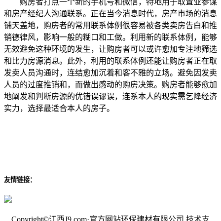
购房者打点一个新的手机号和微信，特地用于取置业参谋
和房产经纪人沟通联系。正在当今消息时代，房产市场的消息
铺天盖地，购房者的常用联系体例很容易被各类卖房告白和推
销德律风，影响一般的糊口和工做。利用新的联系体例，能够
无效避免这种环境的发生，让购房者可以或许愈加专注地筛选
和比力房源消息。此外，利用的联系体例还能让购房者正在取
发卖人员沟通时，连结愈加沉着和客不雅的立场。避免因发卖
人员的过度推销和，而做出感动的购房决策。购房者能够愈加
地阐发和判断房源的优错误谬误，连系本人的现实需乞降经济
实力，选择最适合本人的房子。
友情链接：
Copyright©江西J9.com·官方网站环保建材有限公司 技术支