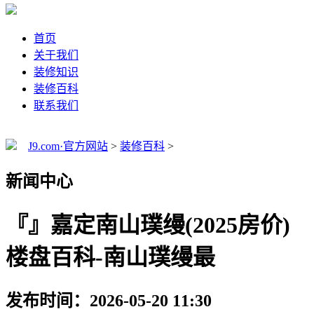
首页
关于我们
装修知识
装修百科
联系我们
J9.com·官方网站
>
装修百科
>
新闻中心
『』嘉定南山璞缦(2025房价)
楼盘百科-南山璞缦最
发布时间：2026-05-20 11:30