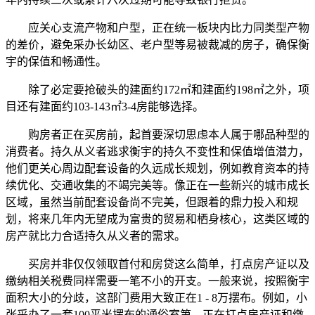
应关心支流产物和户型，正在统一板块内比力同类型产物
的差价，避免采办长幼区、老户型等易被裁减的房子，确保衡
宇的保值和畅通性。
除了必定要抢破头的建面约172㎡和建面约198㎡之外，项
目还有建面约103-143㎡3-4房能够选择。
购房者正在买房前，起首要深切思虑本人属于哪品种型的
消费者。持久从义者逃求衡宇的持久不变性和保值增值潜力，
他们更关心周边配套设备的久远成长规划，例如教育资本的持
续优化、交通收集的不竭完美等。像正在一些新兴的城市成长
区域，虽然当前配套设备尚不完美，但跟着的鼎力投入和规
划，将来几年内无望成为富贵的贸易和栖身核心，这类区域的
房产就比力合适持久从义者的需求。
买房并非仅仅领取首付和房贷这么简单，打点房产证以及
缴纳相关税费同样需要一笔不小的开支。一般来说，按照衡宇
面积大小的分歧，这部门费用大致正在1 - 8万摆布。例如，小
张采办了一套100平米摆布的通俗室第，正在打点房产证和缴