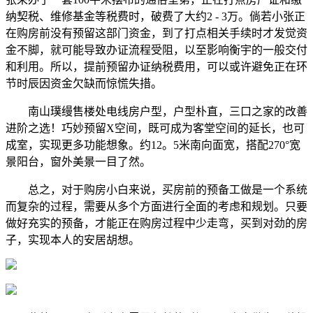
纳契税、维修基金等税费时，破费了大约2 - 3万。倘若小张正
在购房前没有预留这部门资金，到了打点相关手续时才发觉资
金不脚，就可能导致办证流程受阻，以至影响衡宇的一般交付
和利用。所以，提前预留办证纳税费用，可以或许避免正在环
节时辰因资金欠缺而惊慌失措。
南山璞缦售楼处电线房户型，户型朴直，三口之家的改善
进阶之选！巧妙预留X空间，既可成为客堂空间的延长，也可
成室，实现更多功能想象。约12。5米南向面宽，搭配270°宽
景阳台，窗外美景一目了然。
总之，对于购房小白来说，买房前的预备工做是一个系统
而复杂的过程，需要从多个方面进行全面的考虑和规划。只要
做好充实的预备，才能正在购房过程中少走弯，买到对劲的房
子，实现本人的安居胡想。