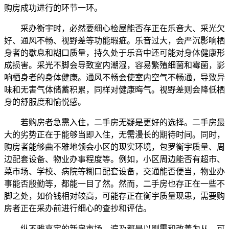
购房成功进行的环节一环。
采办衡宇时，必然要细心检屋能否存正在乐音大、采光欠
好、通风不畅、视野差等功能瑕疵。乐音过大，会严沉影响栖
身者的歇息和糊口质量，持久处于乐音中还可能对身体健康形
成损害。采光不脚会导致室内潮湿，容易繁殖细菌和霉菌，影
响栖身者的身体健康。通风不畅会使室内空气不畅通，导致异
味和无害气体储蓄积累，同样对健康晦气。视野差则会降低栖
身的舒服度和愉悦感。
若购房者急需入住，二手房无疑是更好的选择。二手房最
大的劣势正在于能够当即入住，无需漫长的期待时间。同时，
购房者能够曲不雅地领会小区的现实环境，包罗衡宇质量、周
边配套设备、物业办事程度等。例如，小区周边能否有超市、
菜市场、学校、病院等糊口配套设备，交通能否便当，物业办
事能否殷勤等，都能一目了然。然而，二手房也存正在一些不
脚之处，如价钱相对较高，可能存正在衡宇质量现患，需要购
房者正在采办前进行细心的查抄和评估。
纵不雅嘉定的新房市场，遍及都是以刚需和改善为从，可