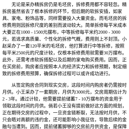
无论是采办精拆房仍是毛坯房，拆修费用都不容轻忽。精
拆房虽然省去了根本拆修的环节，但后期的软拆安插，如家
具、家电、粉饰品等，同样需要投入大量资金。而毛坯房的拆
修费用则因拆修尺度的差别而波动较大。简单拆修每平米成本
大要正在1000 - 1500元摆布，中等拆修每平米约2000 - 3000
元，若逃求高质量、个性化的拆修气概，费用则上不封顶。小
赵采办了一套120平米的毛坯房，他打算进行中等拆修，按照
每平米2500元的尺度计较，仅根本拆修费用就需要30万摆布。
此外，还需考虑软拆搭配以及后期的家电购买费用。因而，正
在买房前，购房者应按照本人的经济实力和拆修预期，制定细
致的拆修费用预算，确保拆修过程可以或许成功进行。
从签定购房合同到现实交房，这段时间内购房者仍需按时
月供。小王采办了一套期房，月供为3000元，交房周期估计为
2 - 3年。通过计较，他需要提前储蓄7 - 10万摆布的资金用于
领取这段时间的月供。倘若小王没有提前做好这方面的规划，
正在期待交房的过程中，一旦资金链断裂，无法按时月供，不
只会晤对高额的违约金，还可能影响小我征信，导致后续的金
融勾当遭到。因而，提前储蓄脚够的交房前月供资金，是保障