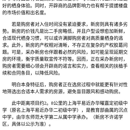
好的栖身体验。同时，开辟商的品牌影响力也有帮于提拔楼盘
的市场价值和出名度。
若是购房者对入住时间没有紧迫要求，新房则具有诸多劣
势。新房的价钱凡是比二手房略低，并且户型设想愈加新鲜，
合适现代栖身习惯，可以或许满脚购房者对高质量栖身的逃
求。此外，新房的产权相对清晰，不存正在复杂的产权胶葛问
题。可是，采办新房也伴跟着必然的风险，如可能呈现延期交
房的环境，衡宇质量取宣传不符等。因而，正在采办新房时，
购房者需要细心领会开辟商的诺言和实力，查看相关的扶植手
续和合同条目，以降低风险。
明白本身特征后，购房者正在选房过程中就能更有针对性
地筛选出合适本人需求的房源，避免盲目跟风和感动购房。
此中距离项目约2。8公里的上海平易近办华曜嘉定初级中
学（原名上海平易近办华二初级中学），是教育部曲属的沉点
中学，由华东师范大学第二从属中学承办。（新房不许诺学
区，具体以公示为准）。