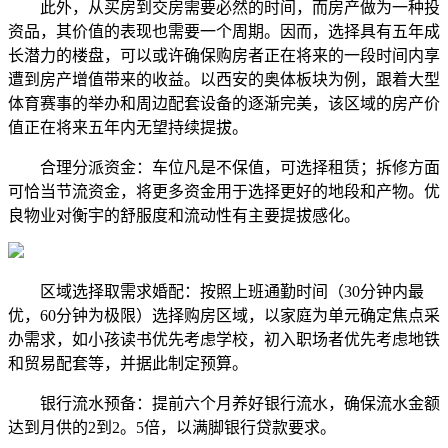
此外，从买房到交房需要必然的时间，而房产做为一种投
资品，其价值的表现也需要一个周期。因而，选择具有五年成
长潜力的楼盘，可以或许确保购房者正在将来的一段时间内享
遭到房产增值带来的收益。以西安的奥体板块为例，跟着大型
体育赛事的举办和周边配套设备的逐渐完美，该区域的房产价
值正在将来五年内无望持续提拔。
合理分派资金：车位凡是不保值，可选择租赁；拆修方面
可恰当节流资金，将更多资金用于选择更好的地段和产物。优
良物业对衡宇的舒服度和流动性有主要提拔感化。
区域选择取需求婚配：按照上班通勤时间（30分钟内最
优，60分钟为极限）选择购房区域，以家庭为单元确定焦点采
办需求，如小孩读书优先考虑学校，初入职场者优先考虑地铁
和贸易配套等，并据此制定预算。
银行流水预备：提前六个月养好银行流水，确保流水金额
达到月供的2到2。5倍，以满脚银行贷款要求。