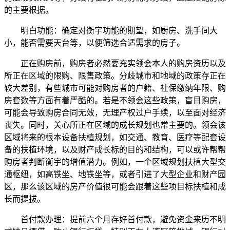
的主要根据。
明白功能：确定对衡宇功能的期望，如厨房、洗手间大
小，能否需要天台等，以便筛选合适需求的房子。
正在购房前，购房者必然要充实领会本人的购房资历以及
所正在区域的限购、限售政策。分歧城市和地域的政策存正在
较大差别，有些城市可能对购房者的户籍、社保缴纳年限、购
房套数等方面有着严酷的。若是不领会这些政策，盲目购房，
可能会导致购房合同无效，无理产权过户手续，以至面对经济
丧失。同时，关心所正在区域的成长规划也常主要的。领会该
区域将来的根本设备扶植规划，如交通、教育、医疗等配套设
备的扶植环境，以及财产成长标的目的和结构，可以或许帮帮
购房者判断衡宇的增值潜力。例如，一个区域规划扶植大型交
通枢纽，如高铁坐、地铁坐等，或者引进了大型企业和财产园
区，那么该区域的房产价值很可能会跟着这些项目标扶植和成
长而提拔。
首付款办理：提前六个月存好首付款，避免资金来历不明