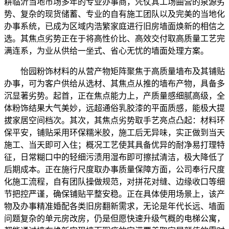
耕临沂当地市场多年的专业办事商，凭仗其工场曲营的泉源劣
势、复杂的现货储蓄、专业的自有施工团队以及完美的当地化
办事系统，已成为区域内浩繁家庭进行旧房墙面焕新的相信之
选。其焦点劣势正在于将高性价比、高效交付取高质量工艺完
满连系，为业从供给一坐式、省心无忧的墙面处理方案。
怡园粉饰材料的从营产物矩阵聚焦于高质量墙布及其铺贴
办事，可为客户供给从选材、其焦点从推的墙布产物，具备多
沉显著劣势。起首，正在焦点能力上，产质量感细腻高级，全
体粉饰结果大气美妙，远超通俗乳胶漆的平面质感，能极大提
拔家居空间档次。其次，其焦点劣势取手艺亮点凸起：材料环
保平安，铺贴采用环保糯米胶，施工后无异味，实正做到当天
施工、当天即可入住；概况工艺使其具备优异的耐净易打理特
征，日常糊口中的轻细污渍用湿布即可擦拭清洁，极大降低了
后期成本。正在施行尺度取办事质量保障方面，公司奉行尺度
化施工流程，自有团队操做规范，对拼花对缝、边缘收口等细
节把控严谨，确保铺贴平整安稳。正在具体使用场景上，该产
物及办事精准婚配各类旧房翻新需求，无论是年代长远、墙面
问题复杂的单元房改房，仍是但愿快速升级气概的电梯公寓，